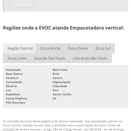
Regiões onde a EVOC atende Empacotadora vertical:
Região Central
Zona Norte
Zona Oeste
Zona Sul
Zona Leste
Grande São Paulo
Litoral de São Paulo
Aclimação
Bela Vista
Bom Retiro
Brás
Cambuci
Centro
Consolação
Higienópolis
Glicério
Liberdade
Luz
Pari
República
Santa Cecília
Santa Efigênia
Sé
Vila Buarque
O conteúdo do texto desta página é de direito reservado. Sua reprodução, parcial ou
total, mesmo citando nossos links, é proibida sem a autorização do autor. Crime de
violação de direito autoral – artigo 184 do Código Penal –
Lei 9610/98 - Lei de direitos