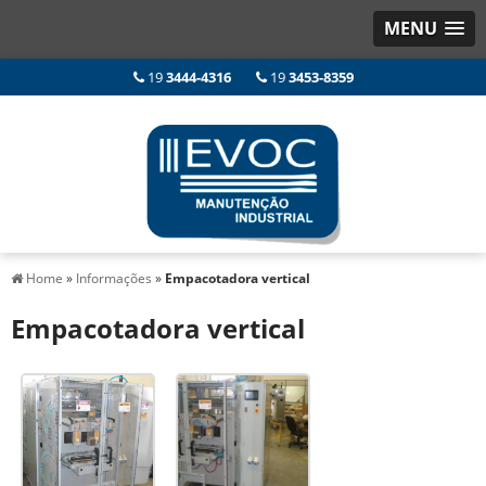
MENU
19
3444-4316
19
3453-8359
Home
»
Informações
»
Empacotadora vertical
Empacotadora vertical