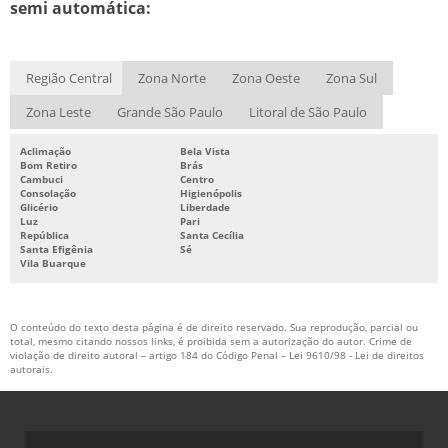
semi automática:
Região Central
Zona Norte
Zona Oeste
Zona Sul
Zona Leste
Grande São Paulo
Litoral de São Paulo
Aclimação
Bela Vista
Bom Retiro
Brás
Cambuci
Centro
Consolação
Higienópolis
Glicério
Liberdade
Luz
Pari
República
Santa Cecília
Santa Efigênia
Sé
Vila Buarque
O conteúdo do texto desta página é de direito reservado. Sua reprodução, parcial ou
total, mesmo citando nossos links, é proibida sem a autorização do autor. Crime de
violação de direito autoral – artigo 184 do Código Penal –
Lei 9610/98 - Lei de direitos
autorais
.